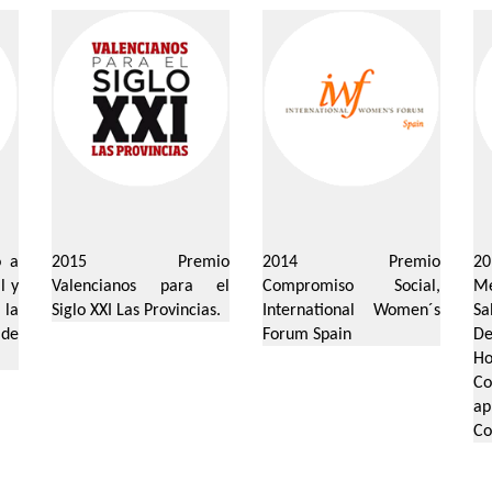
o a
2015 Premio
2014 Premio
20
l y
Valencianos para el
Compromiso Social,
Mé
la
Siglo XXI Las Provincias.
International
Women´s
Sa
de
Forum
Spain
De
.
Ho
Co
a
Co