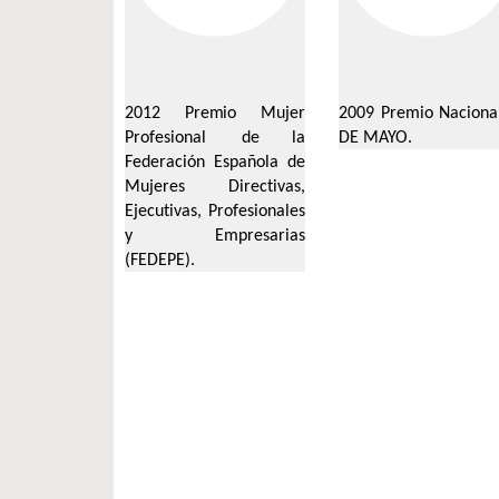
2012 Pre
m
io
Mu
j
e
r
2009
Premio
Naciona
P
r
o
f
e
s
io
n
al
d
e
la
DE MAYO.
F
e
d
e
ra
c
ión
E
s
p
a
ñ
ola
d
e
Mu
j
eres
D
i
r
e
c
t
i
v
a
s
,
Eje
c
u
t
i
v
a
s
, Pro
f
e
s
i
o
n
ales
y
E
m
p
re
s
a
rias
(
FE
D
E
P
E).