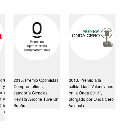
2015. Premio Optimistas
2013. Premio a la
 en
Comprometidos,
solidaridad “Valencianos
 y
categoría Ciencias,
en la Onda 2013”,
ara
Revista Anoche Tuve Un
otorgado por Onda Cero
a y
Sueño.
Valencia.
cia
 la