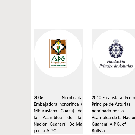
2006 Nombrada
2010
Finalista
al
Prem
Embajadora honorífica (
Principe de Asturias
Mburuvicha
Guazu
) de
nominada
por
la
la Asamblea de la
Asamblea
de la
Nació
Nación Guaraní, Bolivia
Guaraní, A.P.G. of
por la A.P.G.
Bolivia.