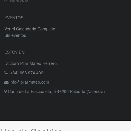
09 Marzo 2018
EVENTOS
Ver el Calendario Completo
Sin eventos
ESTOY EN:
Doctora Pilar Mateo Herrero.
+(34) 963 974 492
info@pilarmateo.com
Camí de La Pascualeta, 5 46200 Paiporta (Valencia)