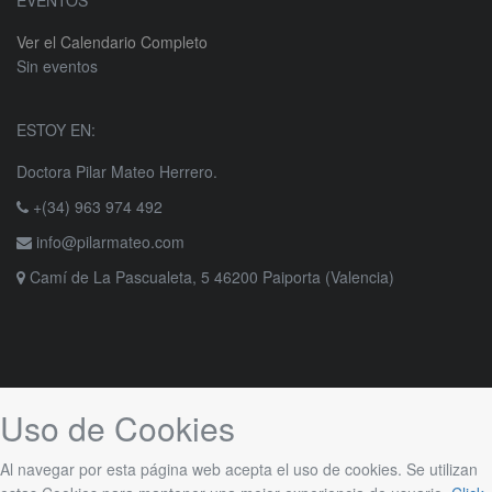
EVENTOS
Ver el Calendario Completo
Sin eventos
ESTOY EN:
Doctora Pilar Mateo Herrero.
+(34) 963 974 492
info@pilarmateo.com
Camí de La Pascualeta, 5 46200 Paiporta (Valencia)
Uso de Cookies
Al navegar por esta página web acepta el uso de cookies. Se utilizan