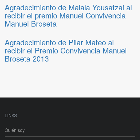
Agradecimiento de Malala Yousafzai al
recibir el premio Manuel Convivencia
Manuel Broseta
Agradecimiento de Pilar Mateo al
recibir el Premio Convivencia Manuel
Broseta 2013
LINKS
Quién soy