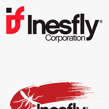
Inesfly Corporation.
Inesfly África