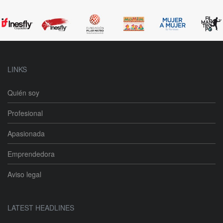
LINKS
Quién soy
Profesional
Apasionada
Emprendedora
Aviso legal
LATEST HEADLINES