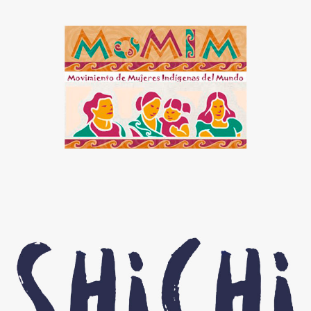
MoMIM
Shichi world