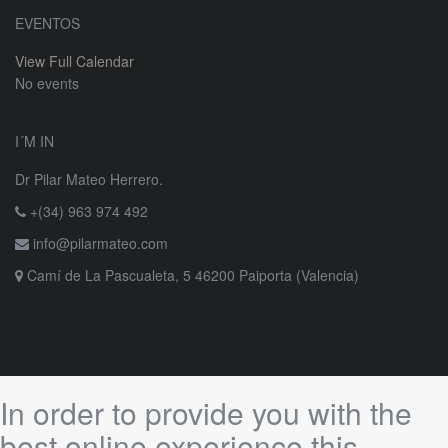
EVENTOS
View Full Calendar
No events
I´M IN
Dr Pilar Mateo Herrero.
+(34) 963 974 492
info@pilarmateo.com
Camí de La Pascualeta, 5 46200 Paiporta (Valencia)
In order to provide you with the
best online experience this