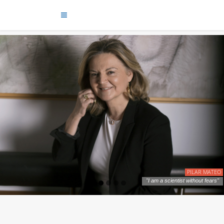
PILAR MATEO
"I am a scientist without fears"