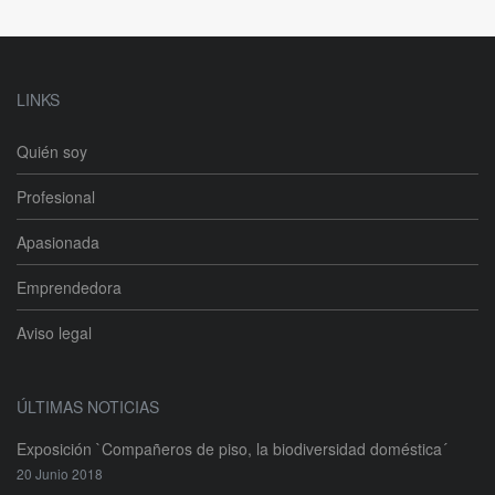
LINKS
Quién soy
Profesional
Apasionada
Emprendedora
Aviso legal
ÚLTIMAS NOTICIAS
Exposición `Compañeros de piso, la biodiversidad doméstica´
20 Junio 2018